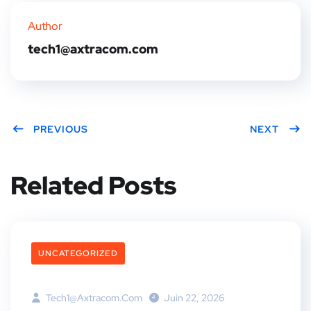
er
book
rest
dIn
Author
tech1@axtracom.com
PREVIOUS
NEXT
Related Posts
UNCATEGORIZED
Tech1@axtracom.com
Juin 22, 2026