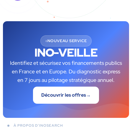
NOUVEAU SERVICE
INO-VEILLE
Identifiez et sécurisez vos financements publics
en France et en Europe. Du diagnostic express
en 7 jours au pilotage stratégique annuel.
Découvrir les offres
→
À PROPOS D’INOSEARCH