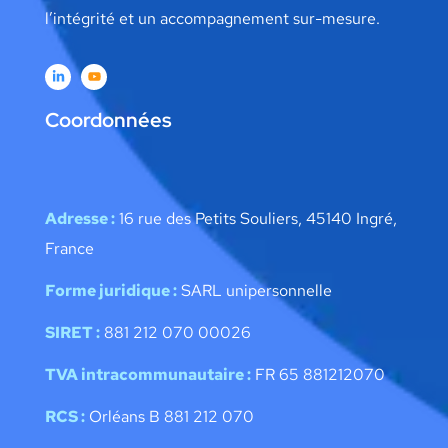
l’intégrité et un accompagnement sur-mesure.
Coordonnées
Adresse :
16 rue des Petits Souliers, 45140 Ingré,
France
Forme juridique :
SARL unipersonnelle
SIRET :
881 212 070 00026
TVA intracommunautaire :
FR 65 881212070
RCS :
Orléans B 881 212 070