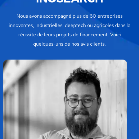
Nous avons accompagné plus de 60 entreprises
innovantes, industrielles, deeptech ou agricoles dans la
réussite de leurs projets de financement.
Voici
quelques-uns de nos
avis
clients.