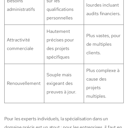
Besoins
sur les
lourdes incluant
administratifs
qualifications
audits financiers.
personnelles
Hautement
Plus vastes, pour
Attractivité
précises pour
de multiples
commerciale
des projets
clients.
spécifiques
Plus complexe à
Souple mais
cause des
Renouvellement
exigeant des
projets
preuves à jour.
multiples.
Pour les experts individuels, la spécialisation dans un
domaine précis est un atout ; pour les entreprises, il faut en