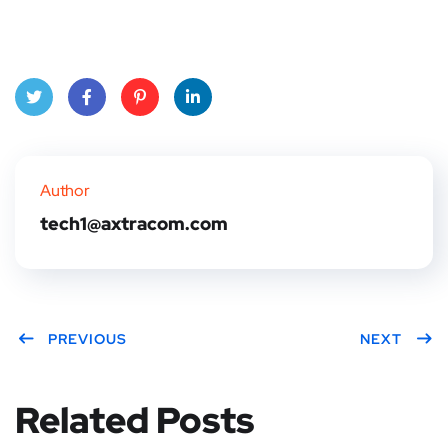
Twitt
Face
Pinte
Linke
er
book
rest
dIn
Author
tech1@axtracom.com
PREVIOUS
NEXT
Related Posts