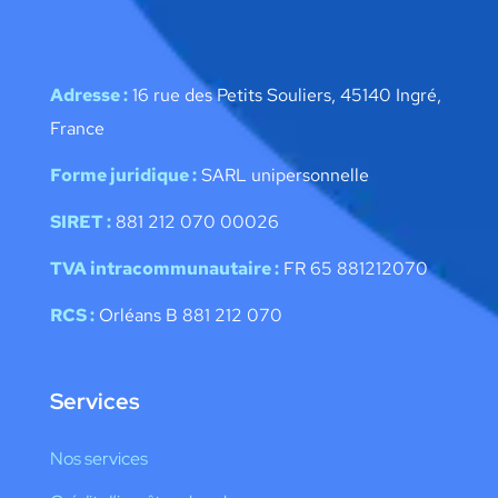
Adresse :
16 rue des Petits Souliers, 45140 Ingré,
France
Forme juridique :
SARL unipersonnelle
SIRET :
881 212 070 00026
TVA intracommunautaire :
FR 65 881212070
RCS :
Orléans B 881 212 070
Services
Nos services