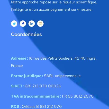
Notre approche repose sur la rigueur scientifique,
l’intégrité et un accompagnement sur-mesure.
Coordonnées
Adresse :
16 rue des Petits Souliers, 45140 Ingré,
France
Forme juridique :
SARL unipersonnelle
SIRET :
881 212 070 00026
TVA intracommunautaire :
FR 65 881212070
RCS :
Orléans B 881 212 070