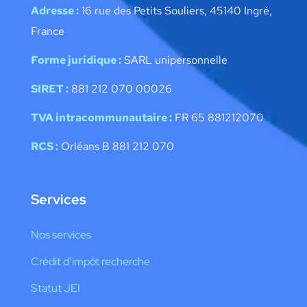
Adresse :
16 rue des Petits Souliers, 45140 Ingré,
France
Forme juridique :
SARL unipersonnelle
SIRET :
881 212 070 00026
TVA intracommunautaire :
FR 65 881212070
RCS :
Orléans B 881 212 070
Services
Nos services
Crédit d’impôt recherche
Statut JEI