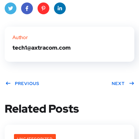
Twitt
Face
Pinte
Linke
er
book
rest
dIn
Author
tech1@axtracom.com
PREVIOUS
NEXT
Related Posts