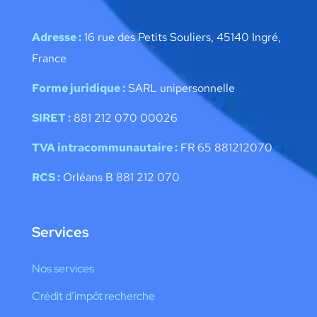
Adresse :
16 rue des Petits Souliers, 45140 Ingré,
France
Forme juridique :
SARL unipersonnelle
SIRET :
881 212 070 00026
TVA intracommunautaire :
FR 65 881212070
RCS :
Orléans B 881 212 070
Services
Nos services
Crédit d’impôt recherche