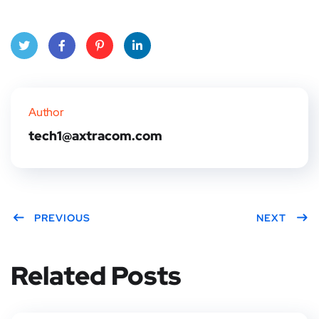
Twitt
Face
Pinte
Linke
er
book
rest
dIn
Author
tech1@axtracom.com
PREVIOUS
NEXT
Related Posts