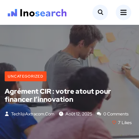
UNCATEGORIZED
Agrément CIR : votre atout pour
financer l’innovation
Tech1@axtracom.com
Août 12, 2025
0 Comments
7
Likes